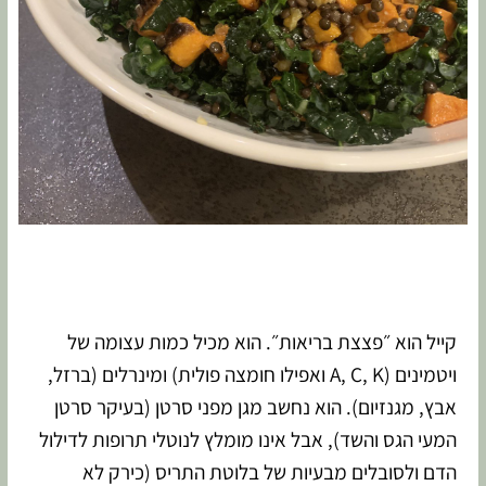
קייל הוא ״פצצת בריאות״. הוא מכיל כמות עצומה של
ויטמינים (A, C, K ואפילו חומצה פולית) ומינרלים (ברזל,
אבץ, מגנזיום). הוא נחשב מגן מפני סרטן (בעיקר סרטן
המעי הגס והשד), אבל אינו מומלץ לנוטלי תרופות לדילול
הדם ולסובלים מבעיות של בלוטת התריס (כירק לא