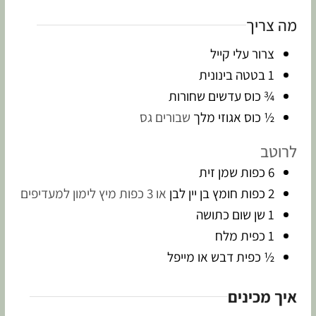
מה צריך
צרור עלי קייל
1
בטטה בינונית
¾
כוס
עדשים שחורות
½
כוס
אגוזי מלך
שבורים גס
לרוטב
6
כפות
שמן זית
2
כפות
חומץ בן יין לבן
או 3 כפות מיץ לימון למעדיפים
1
שן
שום כתושה
1
כפית
מלח
½
כפית
דבש או מייפל
איך מכינים