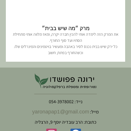
מרק ״מה שיש בבית״
את המרק הזה לימדה אותי להכין חברה יקרה, ומאז מלווה אותי מתחילת
הסתיו ועד סוף החורף.
כל ירק שיש בבית נכנס לסיר באהבה ומעשיר בויטמינים והמינרלים שלו.
וכשהחורף בפתח, חשוב
נייד: 054-3978002
מייל:
yaronapap1@gmail.com
כתובת: הרב עובדיה יוסף 9, הרצליה