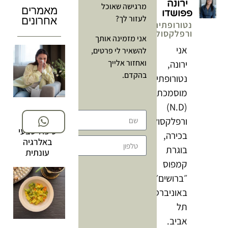
ירונה
מרגישה שאוכל
מאמרים
פפושדו
לעזור לך?
אחרונים
נטורופתית
ורפלקסולוגית
אני מזמינה אותך
אני
להשאיר לי פרטים,
ואחזור אלייך
ירונה,
בהקדם.
נטורופתית
מוסמכת
(N.D)
ורפלקסולוגית
טיפול טבעי
בכירה,
באלרגיה
שליחה
בוגרת
עונתית
קמפוס
״ברושים״
באוניברסיטת
תל
אביב.