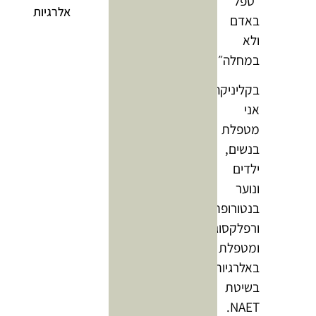
״טפל
אלרגיות
באדם
ולא
במחלה״.
בקליניקה
אני
מטפלת
בנשים,
ילדים
ונוער
בנטורופתיה
ורפלקסוגיה
ומטפלת
באלרגיות
בשיטת
NAET.