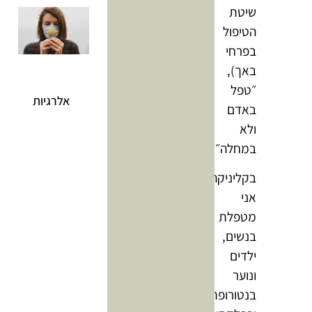
שיטת
הטיפול
בפרחי
באך),
״טפל
אלרגיות
באדם
ולא
במחלה״.
בקליניקה
אני
מטפלת
בנשים,
ילדים
ונוער
בנטורופתיה