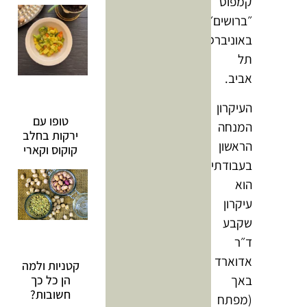
קמפוס
״ברושים״
באוניברסיטת
תל
אביב.
העיקרון
טופו עם
המנחה
ירקות בחלב
הראשון
קוקוס וקארי
בעבודתי
הוא
עיקרון
שקבע
ד״ר
אדוארד
קטניות ולמה
באך
הן כל כך
חשובות?
(מפתח