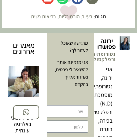
תגיות:
בעיות הורמונליות
,
בריאות נשית
ירונה
מרגישה שאוכל
מאמרים
פפושדו
לעזור לך?
אחרונים
נטורופתית
ורפלקסולוגית
אני מזמינה אותך
אני
להשאיר לי פרטים,
ואחזור אלייך
ירונה,
בהקדם.
נטורופתית
מוסמכת
(N.D)
ורפלקסולוגית
טיפול טבעי
בכירה,
באלרגיה
שליחה
בוגרת
עונתית