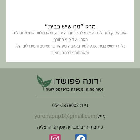
מרק ״מה שיש בבית״
את המרק הזה לימדה אותי להכין חברה יקרה, ומאז מלווה אותי מתחילת
הסתיו ועד סוף החורף.
כל ירק שיש בבית נכנס לסיר באהבה ומעשיר בויטמינים והמינרלים שלו.
וכשהחורף בפתח, חשוב
נייד: 054-3978002
מייל:
yaronapap1@gmail.com
כתובת: הרב עובדיה יוסף 9, הרצליה