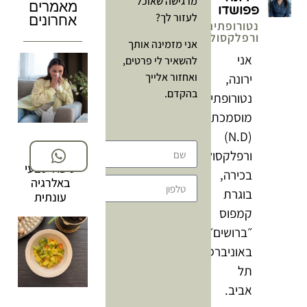
מרגישה שאוכל
מאמרים
פפושדו
לעזור לך?
אחרונים
נטורופתית
ורפלקסולוגית
אני מזמינה אותך
אני
להשאיר לי פרטים,
ואחזור אלייך
ירונה,
בהקדם.
נטורופתית
מוסמכת
(N.D)
ורפלקסולוגית
טיפול טבעי
בכירה,
באלרגיה
שליחה
בוגרת
עונתית
קמפוס
״ברושים״
באוניברסיטת
תל
אביב.