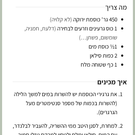
מה צריך
450
גר'
כוסמת ירוקה
(לא קלויה)
1
כוס
גרעינים וזרעים לבחירה
(דלעת, חמניה,
שומשום, פשתן…)
1½
כוסת
מים
2
כפות
סילאן
1
כף שטוחה
מלח
איך מכינים
את גרגירי הכוסמת יש להשרות במים למשך הלילה
(להשרות בכמות של מספר סנטימטרים מעל
הגרגרים).
למחרת, לסנן היטב ממי ההשריה, להעביר לבלנדר,
עם המים, סילאן ומלח ולטחון למרקם נוזלי סמיך.